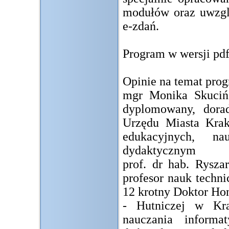
modułów oraz uwzgl
e-zdań.
Program w wersji pdf
Opinie na temat prog
mgr Monika Skuciń
dyplomowany, dorad
Urzędu Miasta Krako
edukacyjnych, na
dydaktycznym
prof. dr hab. Rysza
profesor nauk techni
12 krotny Doktor Ho
- Hutniczej w Kra
nauczania informa