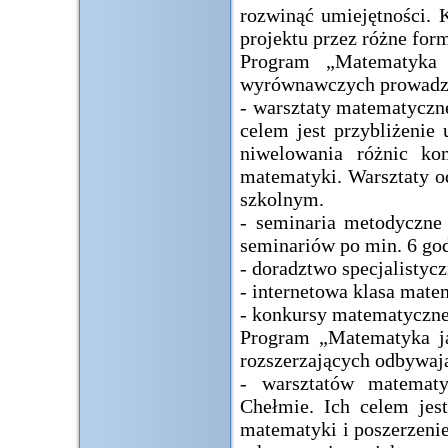
rozwinąć umiejętności. 
projektu przez różne for
Program „Matematyka 
wyrównawczych prowadzo
- warsztaty matematycz
celem jest przybliżenie
niwelowania różnic kom
matematyki. Warsztaty o
szkolnym.
- seminaria metodyczne 
seminariów po min. 6 go
- doradztwo specjalistyc
- internetowa klasa mat
- konkursy matematyczne
Program „Matematyka ja
rozszerzających odbywają
- warsztatów matema
Chełmie. Ich celem jes
matematyki i poszerzeni