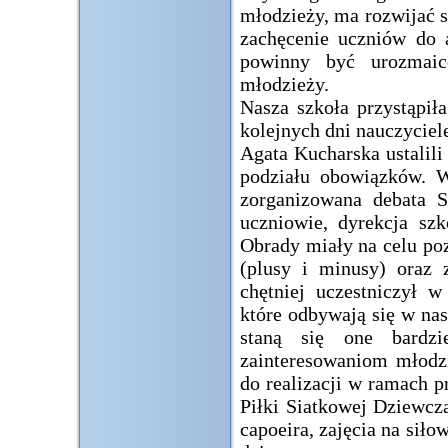
młodzieży, ma rozwijać 
zachęcenie uczniów do a
powinny być urozmaic
młodzieży.
Nasza szkoła przystąpił
kolejnych dni nauczycie
Agata Kucharska ustalili
podziału obowiązków. W
zorganizowana debata S
uczniowie, dyrekcja sz
Obrady miały na celu po
(plusy i minusy) oraz 
chętniej uczestniczył w
które odbywają się w nas
staną się one bardzi
zainteresowaniom młodzi
do realizacji w ramach p
Piłki Siatkowej Dziewczą
capoeira, zajęcia na sił