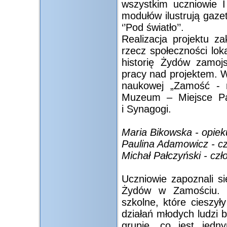
wszystkim uczniowie I
modułów ilustrują gazet
‘’Pod światło’’.
Realizacja projektu z
rzecz społeczności lok
historię Żydów zamojsk
pracy nad projektem. W
naukowej „Zamość - m
Muzeum – Miejsce Pa
i Synagogi.
Maria Bikowska - opiek
Paulina Adamowicz - c
Michał Pałczyński - czł
Uczniowie zapoznali si
Żydów w Zamościu. E
szkolne, które cieszył
działań młodych ludzi 
grupie, co jest jed