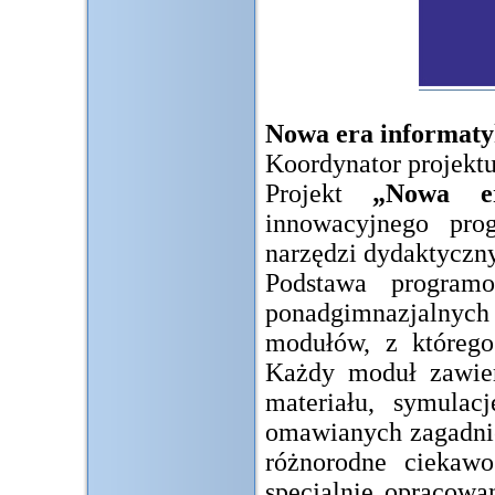
Nowa era informaty
Koordynator projektu
Projekt
„Nowa er
innowacyjnego pro
narzędzi dydaktyczn
Podstawa programo
ponadgimnazjalnych
modułów, z którego
Każdy moduł zawiera
materiału, symulac
omawianych zagadnie
różnorodne ciekaw
specjalnie opracowa