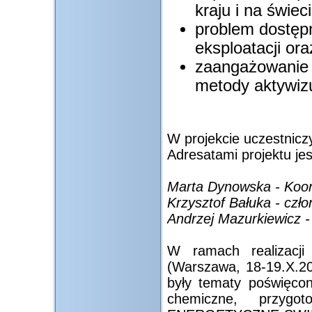
kraju i na świec
problem dostępn
eksploatacji or
zaangażowanie 
metody aktywiz
W projekcie uczestnicz
Adresatami projektu je
Marta Dynowska - Koor
Krzysztof Bałuka - czło
Andrzej Mazurkiewicz -
W ramach realizacji
(Warszawa, 18-19.X.2012
były tematy poświęcon
chemiczne, przyg