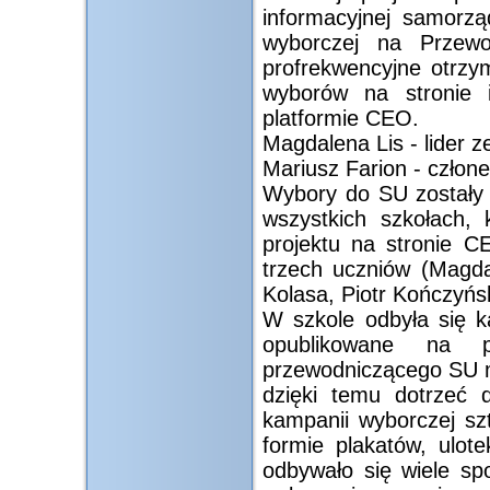
informacyjnej samorz
wyborczej na Przewo
profrekwencyjne otrz
wyborów na stronie i
platformie CEO.
Magdalena Lis - lider z
Mariusz Farion - człon
Wybory do SU zostały 
wszystkich szkołach, 
projektu na stronie C
trzech uczniów (Magda
Kolasa, Piotr Kończyńsk
W szkole odbyła się k
opublikowane na p
przewodniczącego SU m
dzięki temu dotrzeć
kampanii wyborczej s
formie plakatów, ul
odbywało się wiele s