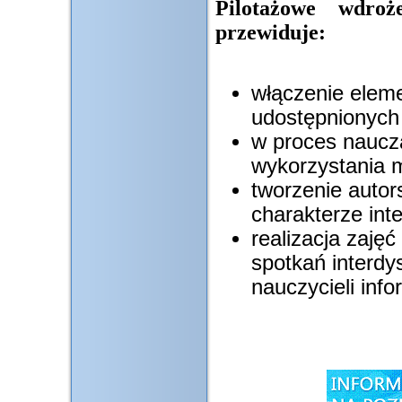
Pilotażowe wdro
przewiduje:
włączenie elem
udostępnionych
w proces naucza
wykorzystania m
tworzenie autor
charakterze int
realizacja zaję
spotkań interdy
nauczycieli info