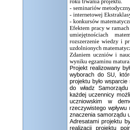
roku trwania projektu.
- seminariów metodyczny
- internetowej Ekstrakla
- konkursów matematycz
Efektem pracy w ramach 
umiejętnościach mat
rozszerzenie wiedzy i p
uzdolnionych matematycz
Zdaniem uczniów i nauc
wyniku egzaminu matura
Projekt realizowany by
wyborach do SU, któr
projektu było wsparci
do władz Samorządu 
każdej uczennicy możl
uczniowskim w demo
rzeczywistego wpływu 
znaczenia samorządu u
Adresatami projektu by
realizacji projektu 