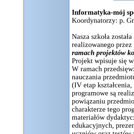
Informatyka-mój spo
Koordynatorzy: p. G
Nasza szkoła została
realizowanego przez
ramach projektów k
Projekt wpisuje się w
W ramach przedsięw
nauczania przedmiot
(IV etap kształcenia
programowe są reali
powiązaniu przedmi
charakterze tego pr
materiałów dydaktycz
edukacyjnych, prezen
uczniów oraz testów 