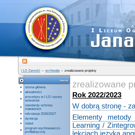
I LO Zamość
archiwalia
zrealizowane projekty
menu
zrealizowane p
strona główna
aktualności
Rok 2022/2023
procedury w I LO i wzory
wniosków
W dobrą stronę - za
standardy ochrony
małoletnich
rekrutacja 2026/2027
Elementy metody 
dyrekcja
statut
Learning / Zintegr
program wychowawczo -
lekcjach języka ang
profilaktyczny