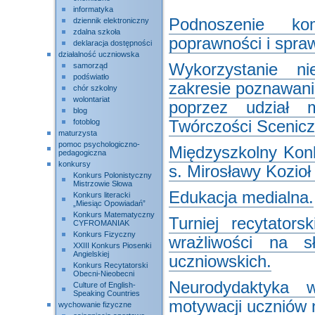
informatyka
Podnoszenie kom
dziennik elektroniczny
zdalna szkoła
poprawności i spraw
deklaracja dostępności
działalność uczniowska
Wykorzystanie n
samorząd
podświatło
zakresie poznawani
chór szkolny
wolontariat
poprzez udział 
blog
fotoblog
Twórczości Scenicz
maturzysta
pomoc psychologiczno-
Międzyszkolny Konk
pedagogiczna
konkursy
s. Mirosławy Kozioł
Konkurs Polonistyczny
Mistrzowie Słowa
Edukacja medialna.
Konkurs literacki
„Miesiąc Opowiadań”
Konkurs Matematyczny
Turniej recytator
CYFROMANIAK
Konkurs Fizyczny
wrażliwości na s
XXIII Konkurs Piosenki
Angielskiej
uczniowskich.
Konkurs Recytatorski
Obecni-Nieobecni
Neurodydaktyka w
Culture of English-
Speaking Countries
motywacji uczniów n
wychowanie fizyczne