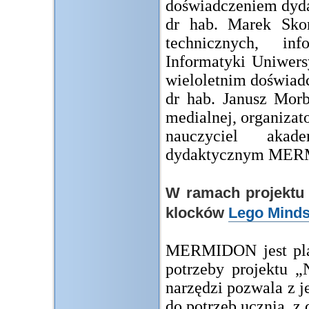
doświadczeniem dyd
dr hab. Marek Sko
technicznych, inf
Informatyki Uniwers
wieloletnim doświa
dr hab. Janusz Morb
medialnej, organizat
nauczyciel akad
dydaktycznym ME
W ramach projektu 
klocków
Lego Mind
MERMIDON jest plat
potrzeby projektu 
narzędzi pozwala z j
do potrzeb ucznia, z 