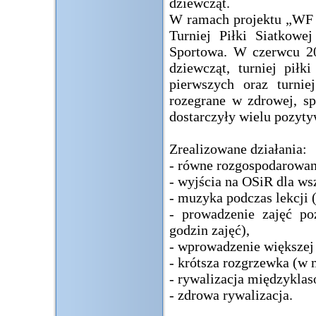
dziewcząt.
W ramach projektu „WF z
Turniej Piłki Siatkow
Sportowa. W czerwcu 20
dziewcząt, turniej pił
pierwszych oraz turnie
rozegrane w zdrowej, sp
dostarczyły wielu pozyt
Zrealizowane działania:
- równe rozgospodarowan
- wyjścia na OSiR dla ws
- muzyka podczas lekcji 
- prowadzenie zajęć po
godzin zajęć),
- wprowadzenie większej 
- krótsza rozgrzewka (w 
- rywalizacja międzyklas
- zdrowa rywalizacja.