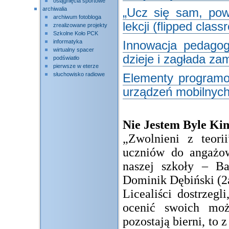
osiągnięcia sportowe
archiwalia
„Ucz się sam, powt
archiwum fotobloga
lekcji (flipped clas
zrealizowane projekty
Szkolne Koło PCK
informatyka
Innowacja pedagogi
wirtualny spacer
dzieje i zagłada z
podświatło
pierwsze w eterze
słuchowisko radiowe
Elementy programo
urządzeń mobilnych
Nie Jestem Byle Ki
„Zwolnieni z teori
uczniów do angażow
naszej szkoły – Ba
Dominik Dębiński (2a
Licealiści dostrzegl
ocenić swoich możl
pozostają bierni, to