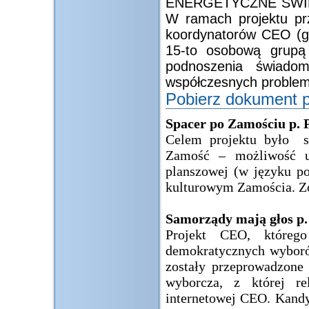
ENERGETYCZNE SWIĘTA
W ramach projektu pr
koordynatorów CEO (g
15-to osobową grupą u
podnoszenia świadom
współczesnych proble
Pobierz dokument p
Spacer po Zamościu p. P
Celem projektu było s
Zamość – możliwość uc
planszowej (w języku po
kulturowym Zamościa. Zo
Samorządy mają głos p.
Projekt CEO, któreg
demokratycznych wybor
zostały przeprowadzone
wyborcza, z której re
internetowej CEO. Kand