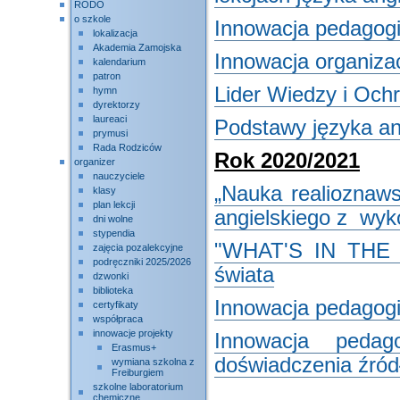
RODO
o szkole
Innowacja pedagogi
lokalizacja
Akademia Zamojska
Innowacja organiza
kalendarium
patron
Lider Wiedzy i Och
hymn
dyrektorzy
laureaci
Podstawy języka an
prymusi
Rada Rodziców
Rok 2020/2021
organizer
nauczyciele
„Nauka realioznaws
klasy
plan lekcji
angielskiego z wyk
dni wolne
stypendia
"WHAT'S IN THE 
zajęcia pozalekcyjne
podręczniki 2025/2026
świata
dzwonki
biblioteka
Innowacja pedagogi
certyfikaty
współpraca
innowacje projekty
Innowacja pedago
Erasmus+
doświadczenia źród
wymiana szkolna z
Freiburgiem
szkolne laboratorium
chemiczne