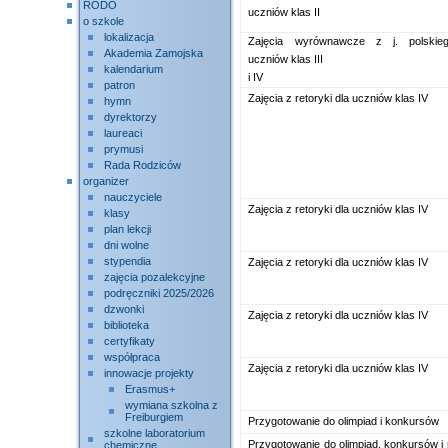
RODO
uczniów klas II
o szkole
lokalizacja
Zajęcia wyrównawcze z j. polskie
Akademia Zamojska
uczniów klas III
kalendarium
i IV
patron
Zajęcia z retoryki dla uczniów klas IV
hymn
dyrektorzy
laureaci
prymusi
Rada Rodziców
organizer
nauczyciele
Zajęcia z retoryki dla uczniów klas IV
klasy
plan lekcji
dni wolne
stypendia
Zajęcia z retoryki dla uczniów klas IV
zajęcia pozalekcyjne
podręczniki 2025/2026
dzwonki
Zajęcia z retoryki dla uczniów klas IV
biblioteka
certyfikaty
współpraca
Zajęcia z retoryki dla uczniów klas IV
innowacje projekty
Erasmus+
wymiana szkolna z
Freiburgiem
Przygotowanie do olimpiad i konkursów
szkolne laboratorium
Przygotowanie do olimpiad, konkursów i
chemiczne