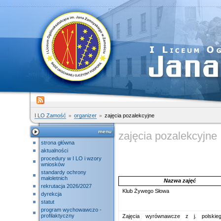
I LO Zamość
organizer
zajęcia pozalekcyjne
menu
zajęcia pozalekcyjne
strona główna
aktualności
procedury w I LO i wzory
wniosków
standardy ochrony
małoletnich
Nazwa zajęć
rekrutacja 2026/2027
Klub Żywego Słowa
dyrekcja
statut
program wychowawczo -
profilaktyczny
Zajęcia wyrównawcze z j. polskie