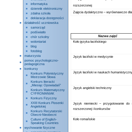
informatyka
rozszerzonej
dziennik elektroniczny
Zajęcia dydaktyczno – wyrównawcze dla 
zdalna szkoła
deklaracja dostępności
działalność uczniowska
samorząd
podświatło
Nazwa zajęć
chór szkolny
Koło języka łacińskiego
wolontariat
blog
fotoblog
maturzysta
Język łaciński w medycynie
pomoc psychologiczno-
pedagogiczna
konkursy
Język łaciński w naukach humanistyczn
Konkurs Polonistyczny
Mistrzowie Słowa
Konkurs literacki
„Miesiąc Opowiadań”
Język angielski techniczny
Konkurs Matematyczny
CYFROMANIAK
Konkurs Fizyczny
XXIII Konkurs Piosenki
Język niemiecki – przygotowanie do 
Angielskiej
rozszerzonej i konkursów
Konkurs Recytatorski
Obecni-Nieobecni
Koło romańskie
Culture of English-
Speaking Countries
wychowanie fizyczne