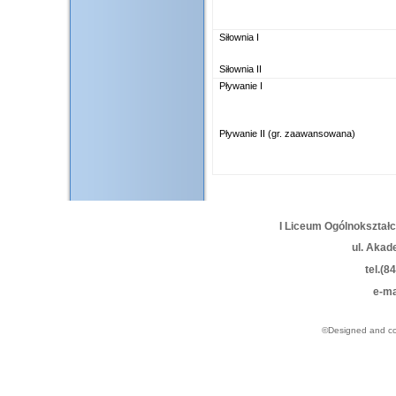
Siłownia I
Siłownia II
Pływanie I
Pływanie II (gr. zaawansowana)
I Liceum Ogólnokształ
ul. Akad
tel.(8
e-ma
©Designed and c