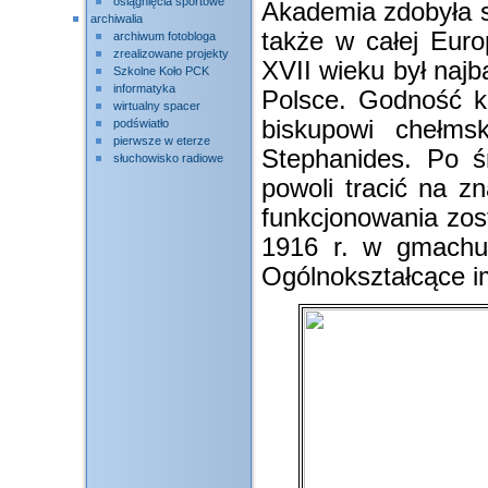
osiągnięcia sportowe
Akademia zdobyła so
archiwalia
także w całej Euro
archiwum fotobloga
zrealizowane projekty
XVII wieku był naj
Szkolne Koło PCK
informatyka
Polsce. Godność ka
wirtualny spacer
biskupowi chełms
podświatło
pierwsze w eterze
Stephanides. Po ś
słuchowisko radiowe
powoli tracić na z
funkcjonowania zos
1916 r. w gmachu 
Ogólnokształcące i