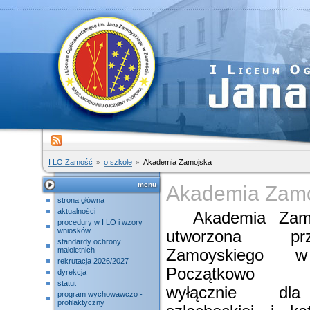
I LO Zamość
o szkole
Akademia Zamojska
menu
Akademia Zam
strona główna
aktualności
Akademia Zamoj
procedury w I LO i wzory
wniosków
utworzona p
standardy ochrony
małoletnich
Zamoyskiego 
rekrutacja 2026/2027
Początkowo pr
dyrekcja
statut
wyłącznie dla
program wychowawczo -
profilaktyczny