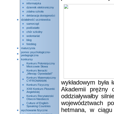
informatyka
dziennik elektroniczny
zdalna szkoła
deklaracja dostępności
działalność uczniowska
samorząd
podświatło
chór szkolny
wolontariat
blog
fotoblog
maturzysta
pomoc psychologiczno-
pedagogiczna
konkursy
Konkurs Polonistyczny
Mistrzowie Słowa
Konkurs literacki
„Miesiąc Opowiadań”
Konkurs Matematyczny
CYFROMANIAK
wykładowym była ła
Konkurs Fizyczny
Akademii prężny oś
XXIII Konkurs Piosenki
Angielskiej
oddziaływałby siln
Konkurs Recytatorski
Obecni-Nieobecni
województwach po
Culture of English-
Speaking Countries
hetmana, w ciągu 
wychowanie fizyczne