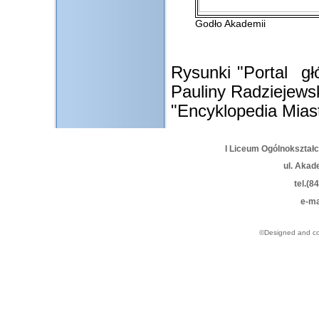
Godło Akademii
Rysunki "Portal gł
Pauliny Radziejewsk
"Encyklopedia Mias
I Liceum Ogólnokształ
ul. Akad
tel.(8
e-ma
©Designed and c