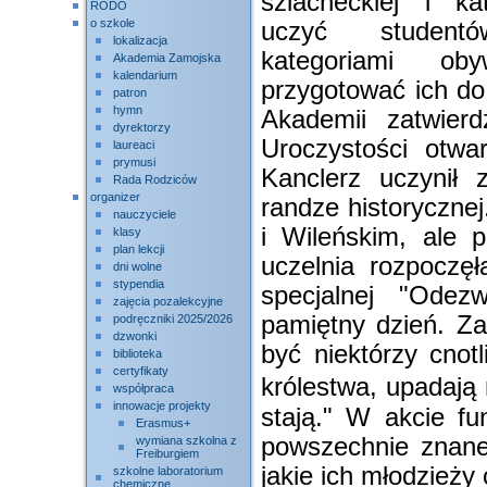
szlacheckiej i kat
RODO
o szkole
uczyć student
lokalizacja
kategoriami oby
Akademia Zamojska
kalendarium
przygotować ich do 
patron
hymn
Akademii zatwierd
dyrektorzy
Uroczystości otwa
laureaci
prymusi
Kanclerz uczynił 
Rada Rodziców
organizer
randze historycznej
nauczyciele
i Wileńskim, ale 
klasy
plan lekcji
uczelnia rozpoczęł
dni wolne
stypendia
specjalnej "Ode
zajęcia pozalekcyjne
pamiętny dzień. Z
podręczniki 2025/2026
dzwonki
być niektórzy cnotl
biblioteka
certyfikaty
królestwa, upadają
współpraca
innowacje projekty
stają." W akcie f
Erasmus+
powszechnie znane 
wymiana szkolna z
Freiburgiem
jakie ich młodzieży
szkolne laboratorium
chemiczne